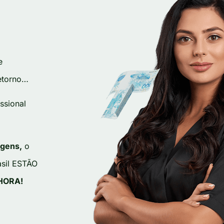
e
retorno…
ssional
agens,
o
sil ESTÃO
 HORA!