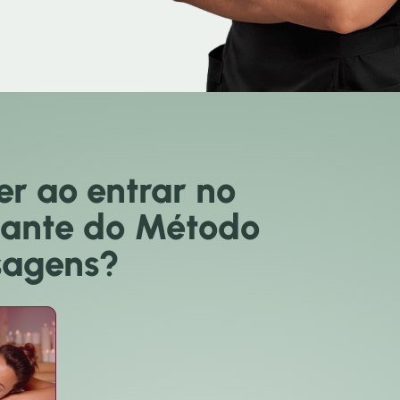
er ao entrar no
xante do Método
sagens?