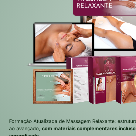
Formação Atualizada de Massagem Relaxante: estrutura
ao avançado,
com materiais complementares inclusos
aprendizado.