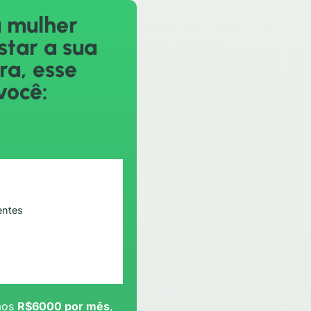
a mulher
tar a sua
ra, esse
você:
entes
 aos
R$6000 por mês
,