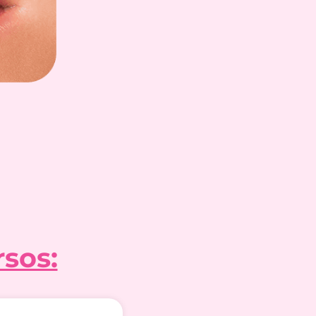
rsos: