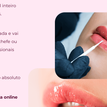
 inteiro
.
ada e vai
chefe ou
sionais
l
 absoluto
a online