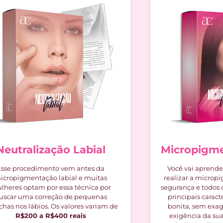
Neutralização Labial
Micropigme
Esse procedimento vem antes da
Você vai aprende
icropigmentação labial e muitas
realizar a microp
lheres optam por essa técnica por
segurança e todos 
uscar uma correção de pequenas
principais carac
has nos lábios. Os valores variam de
bonita, sem exa
R$200 a R$400 reais
exigência da sua