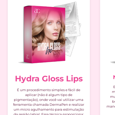
Hydra Gloss Lips
É um procedimento simples e fácil de
m
aplicar (não é algum tipo de
mu
pigmentação), onde você vai utilizar uma
b
ferramenta chamada DermaPen e realizar
manc
um micro agulhamento para estimulação
da região labial. Essa técnica proporciona: