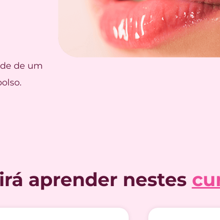
dade de um
olso.
 irá aprender nestes
cu