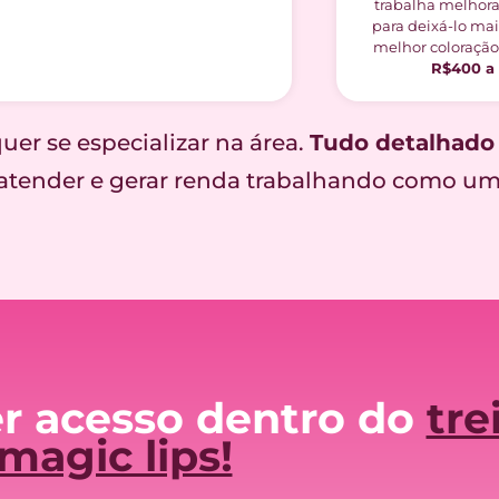
trabalha melhora
para deixá-lo ma
melhor coloração
R$400 a 
er se especializar na área.
Tudo detalhado 
a atender e gerar renda trabalhando como uma
er acesso dentro do
tr
magic lips!