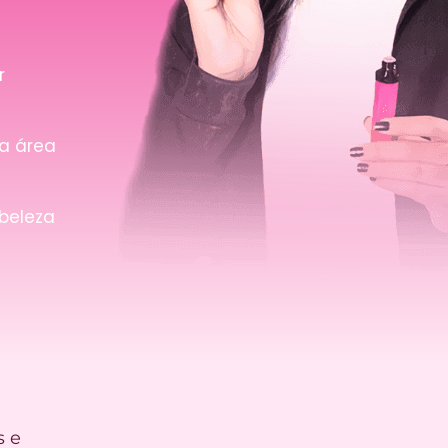
r
na área
 beleza
s e