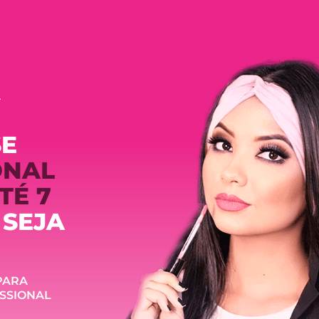
A
SE
ONAL
TÉ 7
 SEJA
PARA
ISSIONAL