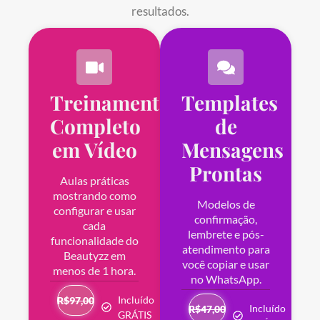
resultados.
Treinamento
Templates
Completo
de
em Vídeo
Mensagens
Prontas
Aulas práticas
mostrando como
Modelos de
configurar e usar
confirmação,
cada
lembrete e pós-
funcionalidade do
atendimento para
Beautyzz em
você copiar e usar
menos de 1 hora.
no WhatsApp.
Incluído
R$97,00
Incluído
R$47,00
GRÁTIS