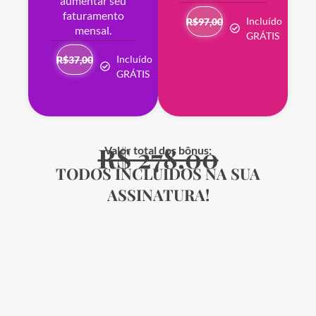
aumentar seu
faturamento
Incluído
R$97,00
mensal.
GRÁTIS
Incluído
R$37,00
GRÁTIS
R$ 278,00
Valor total dos bônus:
TODOS INCLUÍDOS NA SUA
ASSINATURA!