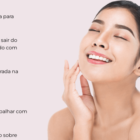
a para
sair do
ndo com
rada na
abalhar com
o sobre