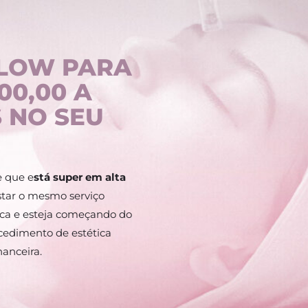
LOW PARA
00,00 A
S NO SEU
 e que e
stá super em alta
star o mesmo serviço
ca e esteja começando do
cedimento de estética
nanceira.