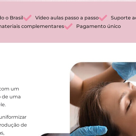
o o Brasil
Vídeo aulas passo a passo
Suporte a
 materiais complementares
Pagamento único
a com um
io de uma
le.
 uniformizar
 produção de
s,