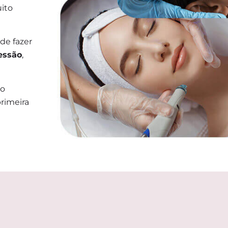
ito
de fazer
essão
,
ão
rimeira