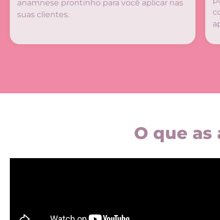
p
anamnese prontinho para você aplicar nas
c
suas clientes.
a
O que as 