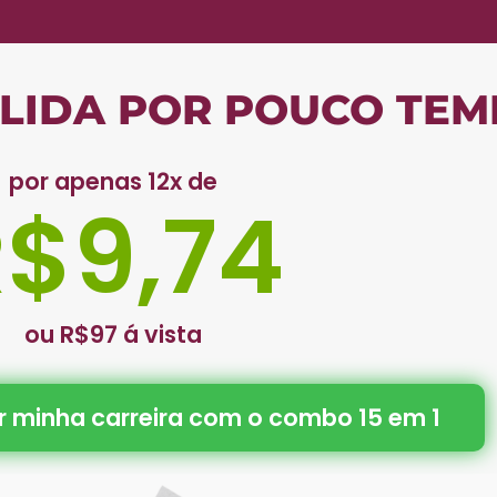
IDA POR POUCO TEM
por apenas 12x de
$9,74
ou R$97 á vista
r minha carreira com o combo 15 em 1