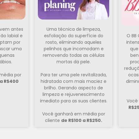
 vem antes
Uma técnica de limpeza,
o labial e
esfoliação da superfície do
O BB 
optam por
rosto, eliminando aqueles
inten
buscar uma
pelinhos que incomodam e
que
quenas
removendo todas as células
ben
ábios.
mortas da pele.
pro
reduçã
média por
Para ter uma pele revitalizada,
ocas
 a R$400
hidratada com mais maciez e
dimin
brilho. Gerando aspecto de
limpeza e rejuvenescimento
imediato para as suas clientes.
Você
R$25
Você ganhará em média por
cliente
de R$100 a R$250.