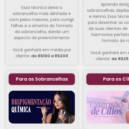
Aprenda desi
Essa técnica deixa a
sobrancelhas, depila
sobrancelha mais alinhada e
e Henna. Essa técn
com pelos maiores, para corrigir
para desenhar as s
falhas e a simetria do formato
de suas clientes d
da sobrancelha, dando um
harmonize perfei
aspecto de preenchimento
formato do ro
Você ganhará em média por
Você ganhará em 
cliente:
de R$100 a R$200
cliente:
de R$25
Para as Sobrancelhas
Para os Cíl