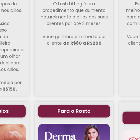
tipos de
O Lash Lifting é um
Es
nos cílios.
procedimento que aumenta
melhor
naturalmente o cílios das suas
para d
ssico
clientes por até 2 meses.
com u
sso
rido
Você ganhará em média por
Você 
leiro
cliente
de R$80 a R$200
clien
roporcionar
 um olhar
deal para
s cílios.
média por
a R$150.
bios
Para o Rosto