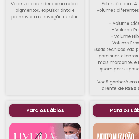
Você vai aprender como retirar
Extensão com 4 
pigmentos, expulsar tinta e
volumes diferentes 
promover a renovação celular.
- Volume Clá
- Volume Ru
- Volume Híb
- Volume Brasi
Essas técnicas vão p
para suas clientes
mais marcante, é i
quem possui pouco
Você ganhará em 
cliente
de R$50 
Para os Lábios
Para os Lá