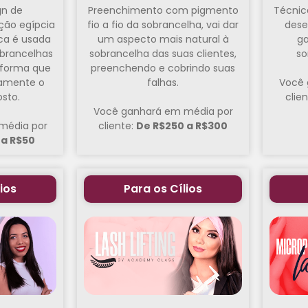
gn de
Preenchimento com pigmento
Técnic
ção egípcia
fio a fio da sobrancelha, vai dar
dese
ica é usada
um aspecto mais natural à
ga
obrancelhas
sobrancelha das suas clientes,
so
e forma que
preenchendo e cobrindo suas
tamente o
falhas.
Você 
sto.
clie
Você ganhará em média por
média por
cliente:
De R$250 a R$300
 a R$50
ios
Para os Cílios